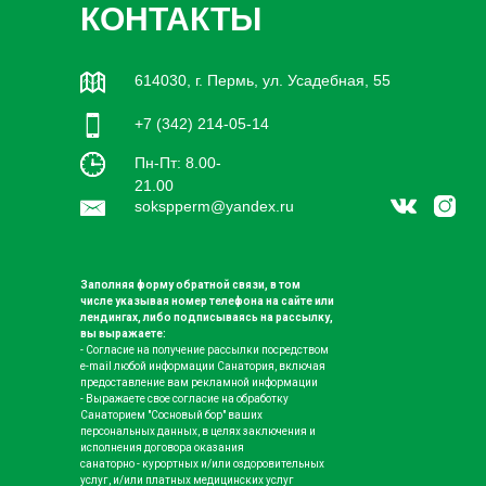
КОНТАКТЫ
614030, г. Пермь, ул. Усадебная, 55
+7 (342) 214-05-14
Пн-Пт: 8.00-
21.00
sokspperm@yandex.ru
Заполняя форму обратной связи, в том
числе указывая номер телефона на сайте или
лендингах, либо подписываясь на рассылку,
вы выражаете:
- Согласие на получение рассылки посредством
e-mail любой информации Санатория, включая
предоставление вам рекламной информации
- Выражаете свое согласие на обработку
Санаторием "Сосновый бор" ваших
персональных данных, в целях заключения и
исполнения договора оказания
санаторно - курортных и/или оздоровительных
услуг, и/или платных медицинских услуг